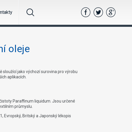
ntakty
í oleje
 sloužící jako výchozí surovina pro výrobu
ích aplikacích.
í čistoty Paraffinum liquidum. Jsou určené
extilním průmyslu.
 Evropský, Britský a Japonský lékopis