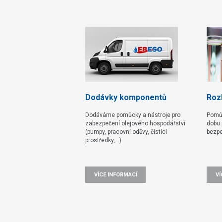
Dodávky komponentů
Rozb
Dodáváme pomůcky a nástroje pro
Pomů
zabezpečení olejového hospodářství
dobu 
(pumpy, pracovní oděvy, čistící
bezpe
prostředky,...)
VÍCE INFORMACÍ
VÍ