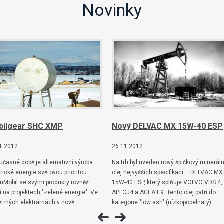
Novinky
bilgear SHC XMP
Nový DELVAC MX 15W-40 ESP
1.2012
26.11.2012
učasné době je alternativní výroba
Na trh byl uveden nový špičkový mineráln
trické energie světovou prioritou.
olej nejvyšších specifikací – DELVAC MX
nMobil se svými produkty rovněž
15W-40 ESP, který splňuje VOLVO VDS 4,
lí na projektech "zelené energie". Ve
API CJ4 a ACEA E9. Tento olej patří do
ětrných elektrárnách v nově…
kategorie "low ash" (nízkopopelnatý)…