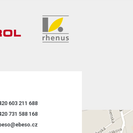
20 603 211 688
20 731 588 168
eso@ebeso.cz