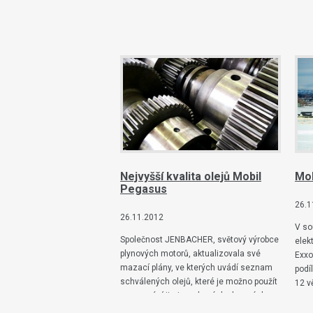
Nejvyšší kvalita olejů Mobil
Mo
Pegasus
26.1
26.11.2012
V so
Společnost JENBACHER, světový výrobce
elek
plynových motorů, aktualizovala své
Exxo
mazací plány, ve kterých uvádí seznam
podí
schválených olejů, které je možno použít
12 v
pro mazání jimi vyrobených plynových
motorů…