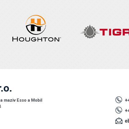
.o.
+4
 a maziv Esso a Mobil
4
+4
eb