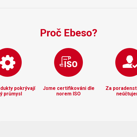
Proč Ebeso?
dukty pokrývají
Jsme certifikováni dle
Za poradenstv
lý průmysl
norem ISO
neúčtuj