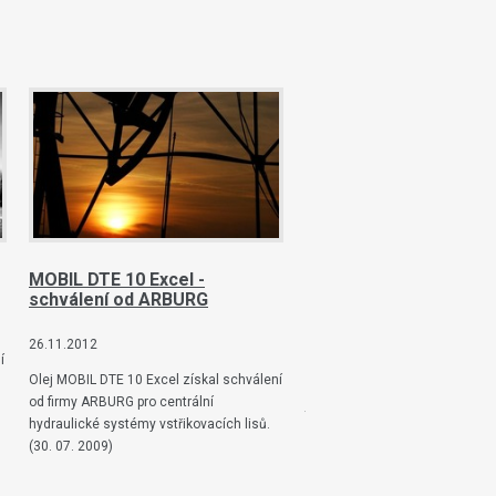
MOBIL DTE 10 Excel -
ISO 9001:2001 a 14001
schválení od ARBURG
26.11.2012
26.11.2012
í
1.12.2008 byla společnost EBES
Olej MOBIL DTE 10 Excel získal schválení
certifikována systémem mana
od firmy ARBURG pro centrální
jakosti dle normy ČSN EN ISO 
hydraulické systémy vstřikovacích lisů.
a systémem environmentálníh
(30. 07. 2009)
managementu ČSN EN ISO 140