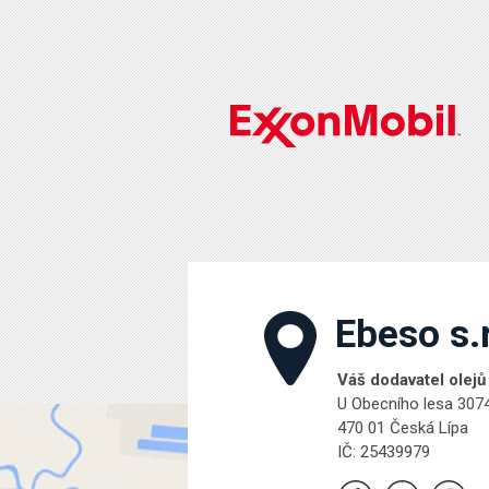
Ebeso s.r
Váš dodavatel olejů
U Obecního lesa 307
470 01 Česká Lípa
IČ: 25439979