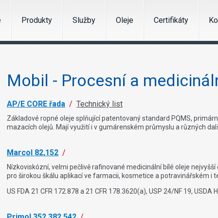
e
Produkty
Služby
Oleje
Certifikáty
Ko
Mobil - Procesní a medicináln
AP/E CORE řada
/
Technický list
Základové ropné oleje splňující patentovaný standard PQMS, primárně
mazacích olejů. Mají využití i v gumárenském průmyslu a různých dalš
Marcol 82,152
/
Nízkoviskózní, velmi pečlivě rafinované medicinální bílé oleje nejvyšš
pro širokou škálu aplikací ve farmacii, kosmetice a potravinářském i t
US FDA 21 CFR 172.878 a 21 CFR 178.3620(a), USP 24/NF 19, USDA H1,
Primol 352,382,542
/