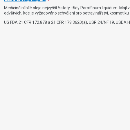
Medicinální bílé oleje nejvyšší čistoty, třídy Paraffinum liquidum. Ma
odvětvích, kde je vyžadováno schválení pro potravinářství, kosmetiku
US FDA 21 CFR 172.878 a 21 CFR 178.3620(a), USP 24/NF 19, USDA H1,