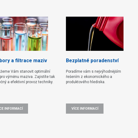
ory a filtrace maziv
Bezplatné poradenství
žeme Vám stanovit optimální
Poradíme vám s nejvýhodnějším
pro výměnu maziva. Zajistíte tak
řešením z ekonomického a
čný a efektivní provoz techniky.
produktového hlediska.
CE INFORMACÍ
VÍCE INFORMACÍ