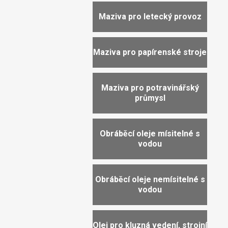
Maziva pro letecký provoz
Maziva pro papírenské stroje
Maziva pro potravinářský
průmysl
Obráběcí oleje mísitelné s
vodou
Obráběcí oleje nemísitelné s
vodou
Olej pro kluzná vedení, strojní