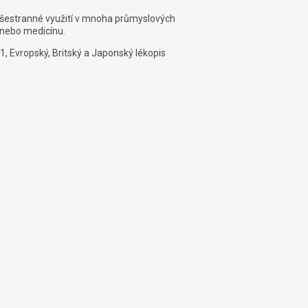
jí všestranné využití v mnoha průmyslových
 nebo medicínu.
 Evropský, Britský a Japonský lékopis