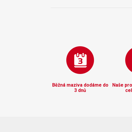
Běžná maziva dodáme do
Naše pro
3 dnů
ce