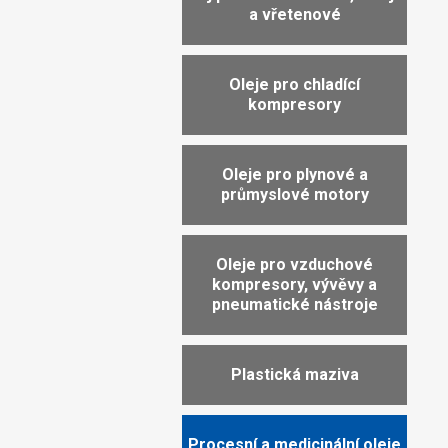
a vřetenové
Oleje pro chladící
kompresory
Oleje pro plynové a
průmyslové motory
Oleje pro vzduchové
kompresory, vývěvy a
pneumatické nástroje
Plastická maziva
Procesní a medicinální oleje