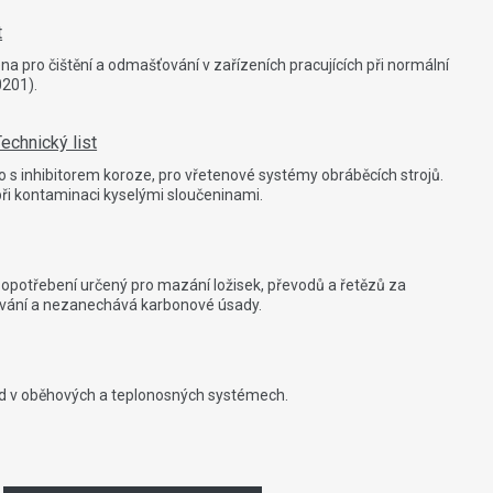
t
a pro čištění a odmašťování v zařízeních pracujících při normální
0201).
echnický list
vo s inhibitorem koroze, pro vřetenové systémy obráběcích strojů.
při kontaminaci kyselými sloučeninami.
ti opotřebení určený pro mazání ložisek, převodů a řetězů za
ování a nezanechává karbonové úsady.
ad v oběhových a teplonosných systémech.