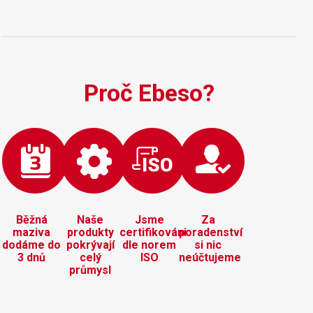
pro mazání jimi vyrobených plynových
motorů…
Proč Ebeso?
Běžná
Naše
Jsme
Za
maziva
produkty
certifikováni
poradenství
dodáme do
pokrývají
dle norem
si nic
3 dnů
celý
ISO
neúčtujeme
průmysl