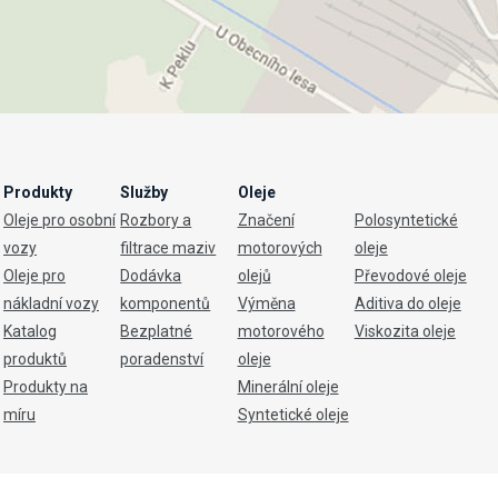
Produkty
Služby
Oleje
Oleje pro osobní
Rozbory a
Značení
Polosyntetické
vozy
filtrace maziv
motorových
oleje
Oleje pro
Dodávka
olejů
Převodové oleje
nákladní vozy
komponentů
Výměna
Aditiva do oleje
Katalog
Bezplatné
motorového
Viskozita oleje
produktů
poradenství
oleje
Produkty na
Minerální oleje
míru
Syntetické oleje