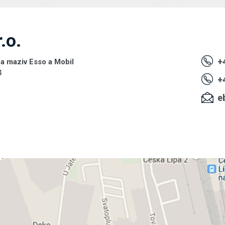
.o.
+4
 a maziv Esso a Mobil
4
+4
eb