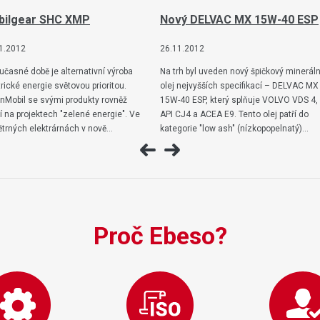
bilgear SHC XMP
Nový DELVAC MX 15W-40 ESP
1.2012
26.11.2012
učasné době je alternativní výroba
Na trh byl uveden nový špičkový mineráln
trické energie světovou prioritou.
olej nejvyšších specifikací – DELVAC MX
nMobil se svými produkty rovněž
15W-40 ESP, který splňuje VOLVO VDS 4,
lí na projektech "zelené energie". Ve
API CJ4 a ACEA E9. Tento olej patří do
ětrných elektrárnách v nově…
kategorie "low ash" (nízkopopelnatý)…
Proč Ebeso?