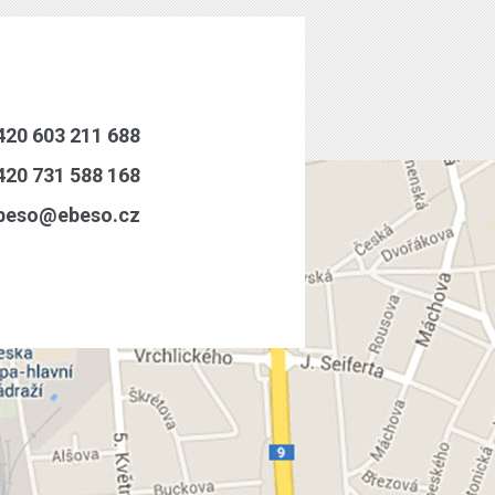
20 603 211 688
20 731 588 168
eso@ebeso.cz