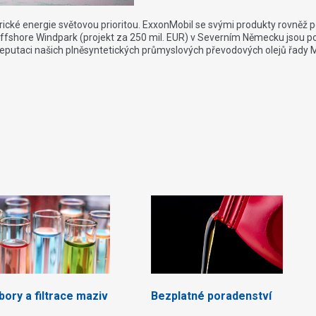
rické energie světovou prioritou. ExxonMobil se svými produkty rovněž po
ffshore Windpark (projekt za 250 mil. EUR) v Severním Německu jsou p
 reputaci našich plněsyntetických průmyslových převodových olejů řady
ory a filtrace maziv
Bezplatné poradenství