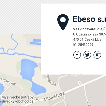
Ebeso s.r
Váš dodavatel olejů
U Obecního lesa 307
470 01 Česká Lípa
IČ: 25439979