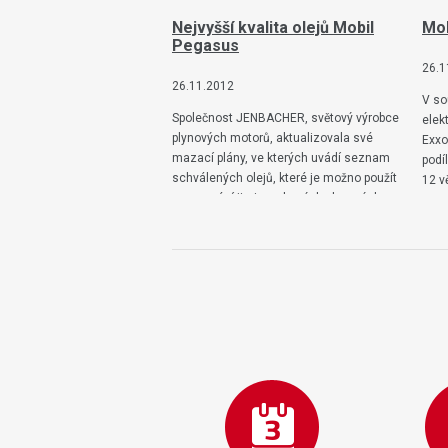
Nejvyšší kvalita olejů Mobil
Mo
Pegasus
26.1
26.11.2012
V so
Společnost JENBACHER, světový výrobce
elek
plynových motorů, aktualizovala své
Exxo
mazací plány, ve kterých uvádí seznam
podí
schválených olejů, které je možno použít
12 v
pro mazání jimi vyrobených plynových
motorů…