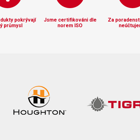
dukty pokrývají
Jsme certifikováni dle
Za poradenstv
lý průmysl
norem ISO
neúčtuj