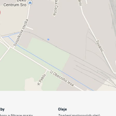
žby
Oleje
ory a filtrace maziv
Značení motorových olejů