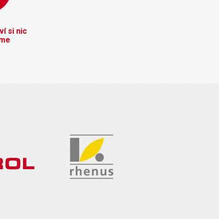
í si nic
eme