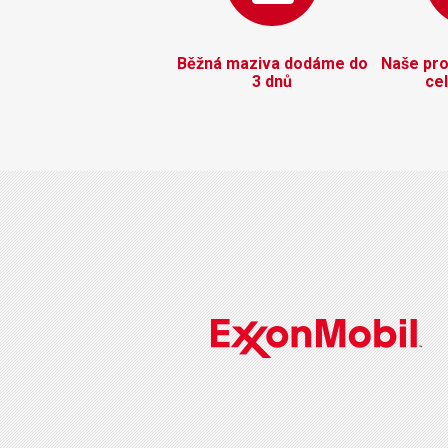
Běžná maziva dodáme do
Naše pro
3 dnů
ce