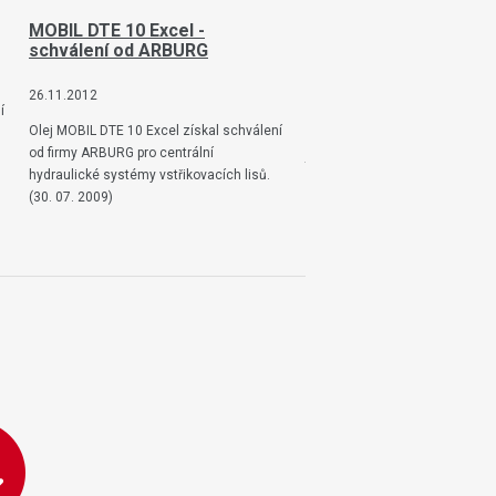
MOBIL DTE 10 Excel -
ISO 9001:2001 a 14001
schválení od ARBURG
26.11.2012
26.11.2012
í
1.12.2008 byla společnost EBES
Olej MOBIL DTE 10 Excel získal schválení
certifikována systémem mana
od firmy ARBURG pro centrální
jakosti dle normy ČSN EN ISO 
hydraulické systémy vstřikovacích lisů.
a systémem environmentálníh
(30. 07. 2009)
managementu ČSN EN ISO 140