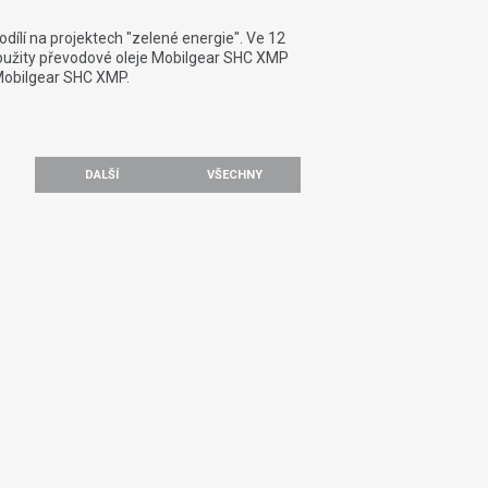
dílí na projektech "zelené energie". Ve 12
oužity převodové oleje Mobilgear SHC XMP
 Mobilgear SHC XMP.
DALŠÍ
VŠECHNY