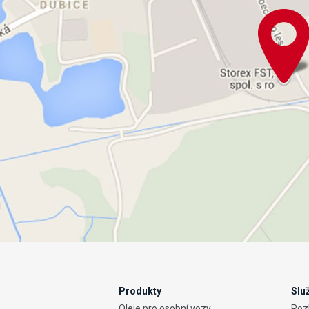
Produkty
Slu
Oleje pro osobní vozy
Rozb