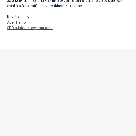
Jakékoliv užití obsahu včetně převzetí, šíření či dalšího zpřístupňování
článků a fotografií je bez souhlasu zakázáno.
Developed by
Ace IT s.r.o.
SEO a internetový marketing