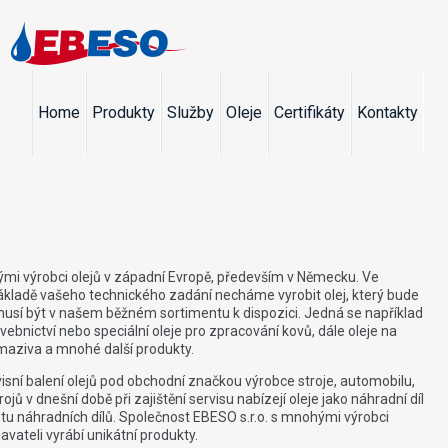
Home
Produkty
Služby
Oleje
Certifikáty
Kontakty
ými výrobci olejů v západní Evropě, především v Německu. Ve
ákladě vašeho technického zadání necháme vyrobit olej, který bude
usí být v našem běžném sortimentu k dispozici. Jedná se například
ebnictví nebo speciální oleje pro zpracování kovů, dále oleje na
 maziva a mnohé další produkty.
sní balení olejů pod obchodní značkou výrobce stroje, automobilu,
jů v dnešní době při zajištění servisu nabízejí oleje jako náhradní díl
ntu náhradních dílů. Společnost EBESO s.r.o. s mnohými výrobci
vateli vyrábí unikátní produkty.