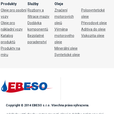
Produkty
Služby
Oleje
Oleje pro osobní
Rozbory a
Značení
Polosyntetické
vozy
filtrace maziv
motorových
oleje
Oleje pro
Dodávka
olejů
Převodové oleje
nákladní vozy
komponentů
Výměna
Aditiva do oleje
Katalog
Bezplatné
motorového
Viskozita oleje
produktů
poradenství
oleje
Produkty na
Minerální oleje
míru
Syntetické oleje
Copyright © 2014 EBESO s.r.o. Všechna práva vyhrazena.