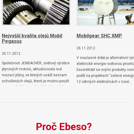
Nejvyšší kvalita olejů Mobil
Mobilgear SHC XMP
Pegasus
26.11.2012
26.11.2012
V současné době je alternativní vý
Společnost JENBACHER, světový výrobce
elektrické energie světovou priorit
plynových motorů, aktualizovala své
ExxonMobil se svými produkty rov
mazací plány, ve kterých uvádí seznam
podílí na projektech "zelené energi
schválených olejů, které je možno použít
12 větrných elektrárnách v nově…
pro mazání jimi vyrobených plynových
motorů…
Proč Ebeso?