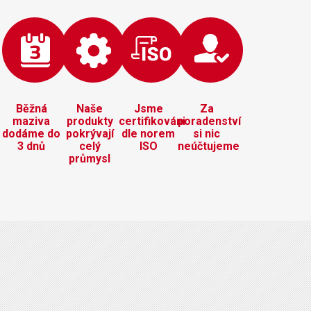
Běžná
Naše
Jsme
Za
maziva
produkty
certifikováni
poradenství
dodáme do
pokrývají
dle norem
si nic
3 dnů
celý
ISO
neúčtujeme
průmysl