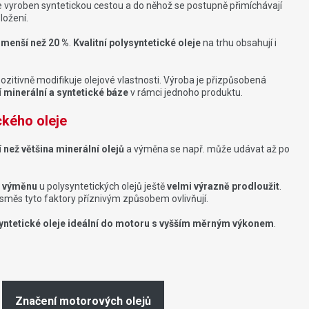
je vyroben syntetickou cestou a do něhož se postupně přimíchávají
ložení.
 menší než 20 %
.
Kvalitní polysyntetické oleje
na trhu obsahují i
pozitivně modifikuje olejové vlastnosti. Výroba je přizpůsobená
 minerální a syntetické báze
v rámci jednoho produktu.
ckého oleje
í než většina minerální olejů
a výměna se např. může udávat až po
é výměnu
u polysyntetických olejů ještě
velmi výrazně prodloužit
.
 směs tyto faktory příznivým způsobem ovlivňují.
ntetické oleje
ideální do motoru s vyšším měrným výkonem
.
Značení motorových olejů