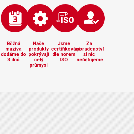
Běžná
Naše
Jsme
Za
maziva
produkty
certifikováni
poradenství
dodáme do
pokrývají
dle norem
si nic
3 dnů
celý
ISO
neúčtujeme
průmysl