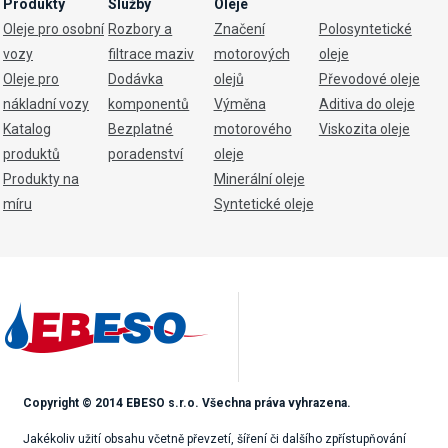
Produkty
Služby
Oleje
Oleje pro osobní
Rozbory a
Značení
Polosyntetické
vozy
filtrace maziv
motorových
oleje
Oleje pro
Dodávka
olejů
Převodové oleje
nákladní vozy
komponentů
Výměna
Aditiva do oleje
Katalog
Bezplatné
motorového
Viskozita oleje
produktů
poradenství
oleje
Produkty na
Minerální oleje
míru
Syntetické oleje
Copyright © 2014 EBESO s.r.o. Všechna práva vyhrazena.
Jakékoliv užití obsahu včetně převzetí, šíření či dalšího zpřístupňování