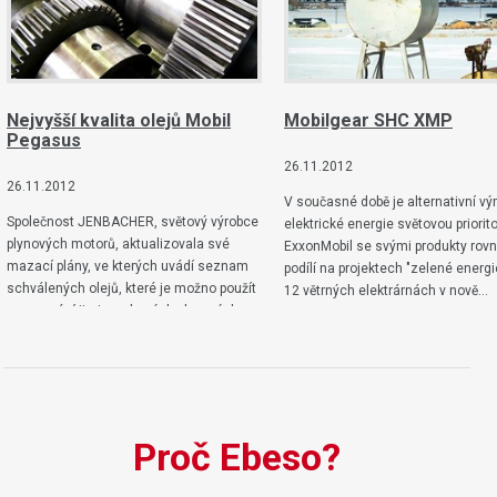
Nejvyšší kvalita olejů Mobil
Mobilgear SHC XMP
Pegasus
26.11.2012
26.11.2012
V současné době je alternativní vý
Společnost JENBACHER, světový výrobce
elektrické energie světovou priorit
plynových motorů, aktualizovala své
ExxonMobil se svými produkty rov
mazací plány, ve kterých uvádí seznam
podílí na projektech "zelené energi
schválených olejů, které je možno použít
12 větrných elektrárnách v nově…
pro mazání jimi vyrobených plynových
motorů…
Proč Ebeso?