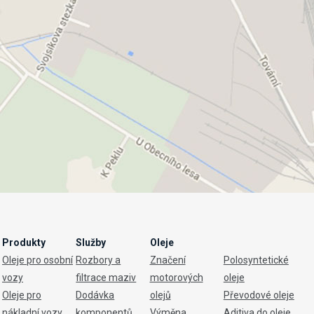
Produkty
Služby
Oleje
Oleje pro osobní
Rozbory a
Značení
Polosyntetické
vozy
filtrace maziv
motorových
oleje
Oleje pro
Dodávka
olejů
Převodové oleje
nákladní vozy
komponentů
Výměna
Aditiva do oleje