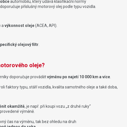
robce
automobilu, který udává klasifikační normy
učuje příslušný motorový olej podle typu vozidla.
) a
výkonnost oleje
(ACEA, API).
pecifický olejový filtr
.
otorového oleje?
rníky doporučuje provádět
výměnu po najetí 10 000 km a více
.
li faktory typu, stáří vozidla, kvalita samotného oleje a také doba,
ěnit okamžitě
, je např. při koupi vozu „z druhé ruky“
rovedené výměně.
správný čas na výměnu, tak bez ohledu na druh
poň jednou do roka
.