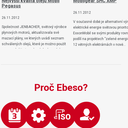
Nejvyšší kvalita olejů Mobil
Mobilgear SHC XMP
Pegasus
26.11.2012
26.11.2012
V současné době je alternativní vý
Společnost JENBACHER, světový výrobce
elektrické energie světovou priorit
plynových motorů, aktualizovala své
ExxonMobil se svými produkty rov
mazací plány, ve kterých uvádí seznam
podílí na projektech "zelené energi
schválených olejů, které je možno použít
12 větrných elektrárnách v nově…
pro mazání jimi vyrobených plynových
motorů…
Proč Ebeso?