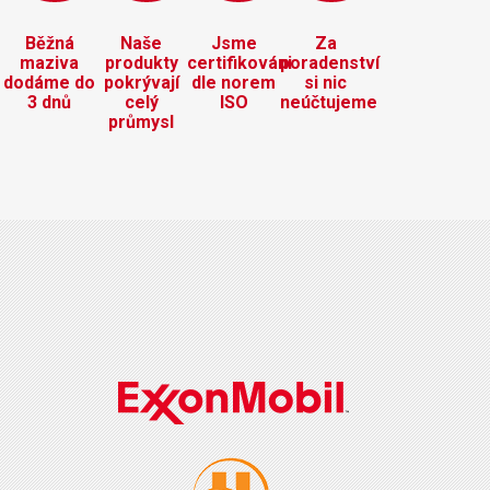
Běžná
Naše
Jsme
Za
maziva
produkty
certifikováni
poradenství
dodáme do
pokrývají
dle norem
si nic
3 dnů
celý
ISO
neúčtujeme
průmysl