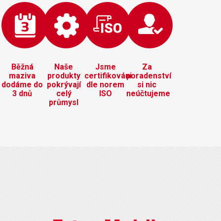
Běžná
Naše
Jsme
Za
maziva
produkty
certifikováni
poradenství
dodáme do
pokrývají
dle norem
si nic
3 dnů
celý
ISO
neúčtujeme
průmysl