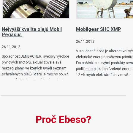
Nejvyšší kvalita olejů Mobil
Mobilgear SHC XMP
Pegasus
26.11.2012
26.11.2012
V současné době je alternativní vý
Společnost JENBACHER, světový výrobce
elektrické energie světovou priorit
plynových motorů, aktualizovala své
ExxonMobil se svými produkty rov
mazací plány, ve kterých uvádí seznam
podílí na projektech "zelené energi
schválených olejů, které je možno použít
12 větrných elektrárnách v nově…
pro mazání jimi vyrobených plynových
motorů…
Proč Ebeso?