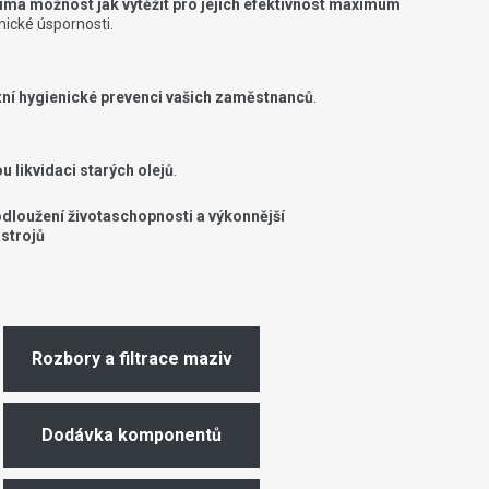
ímá možnost jak vytěžit pro jejich efektivnost maximum
ké úspornosti.
tní hygienické prevenci vašich zaměstnanců
.
 likvidaci starých olejů
.
dloužení životaschopnosti a výkonnější
trojů
Rozbory a filtrace maziv
Dodávka komponentů