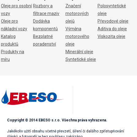
Oleje pro osobní
Rozbory a
Značení
Polosyntetické
vozy
filtrace maziv
motorových
oleje
Oleje pro
Dodávka
olejů
Převodové oleje
nákladní vozy
komponentů
Výměna
Aditiva do oleje
Katalog
Bezplatné
motorového
Viskozita oleje
produktů
poradenství
oleje
Produkty na
Minerální oleje
míru
Syntetické oleje
Copyright © 2014 EBESO s.r.o. Všechna práva vyhrazena.
Jakékoliv užití obsahu včetně převzetí, šíření či dalšího zpřístupňování
článků a fotografií je bez souhlasu zakázáno.