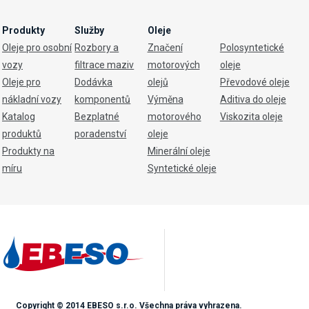
Produkty
Služby
Oleje
Oleje pro osobní
Rozbory a
Značení
Polosyntetické
vozy
filtrace maziv
motorových
oleje
Oleje pro
Dodávka
olejů
Převodové oleje
nákladní vozy
komponentů
Výměna
Aditiva do oleje
Katalog
Bezplatné
motorového
Viskozita oleje
produktů
poradenství
oleje
Produkty na
Minerální oleje
míru
Syntetické oleje
Copyright © 2014 EBESO s.r.o. Všechna práva vyhrazena.