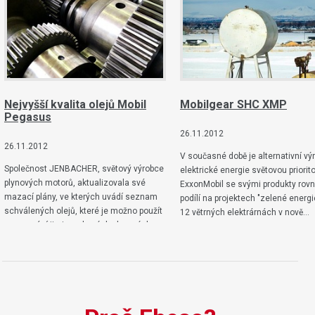
Nejvyšší kvalita olejů Mobil
Mobilgear SHC XMP
Pegasus
26.11.2012
26.11.2012
V současné době je alternativní vý
Společnost JENBACHER, světový výrobce
elektrické energie světovou priorit
plynových motorů, aktualizovala své
ExxonMobil se svými produkty rov
mazací plány, ve kterých uvádí seznam
podílí na projektech "zelené energi
schválených olejů, které je možno použít
12 větrných elektrárnách v nově…
pro mazání jimi vyrobených plynových
motorů…