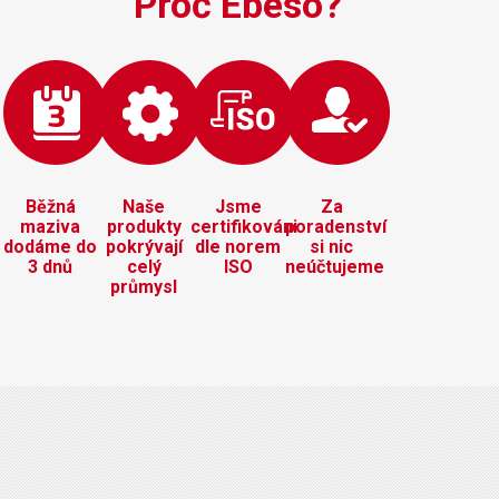
Proč Ebeso?
Běžná
Naše
Jsme
Za
maziva
produkty
certifikováni
poradenství
dodáme do
pokrývají
dle norem
si nic
3 dnů
celý
ISO
neúčtujeme
průmysl