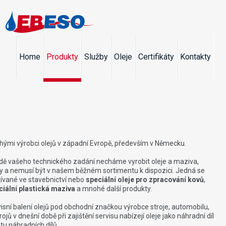
Home
Produkty
Služby
Oleje
Certifikáty
Kontakty
ými výrobci olejů v západní Evropě, především v Německu.
adě vašeho technického zadání necháme vyrobit oleje a maziva,
y a nemusí být v našem běžném sortimentu k dispozici. Jedná se
ívané ve stavebnictví nebo
speciální oleje pro zpracování kovů
,
ciální plastická maziva
a mnohé další produkty.
sní balení olejů pod obchodní značkou výrobce stroje, automobilu,
jů v dnešní době při zajištění servisu nabízejí oleje jako náhradní díl
tu náhradních dílů.