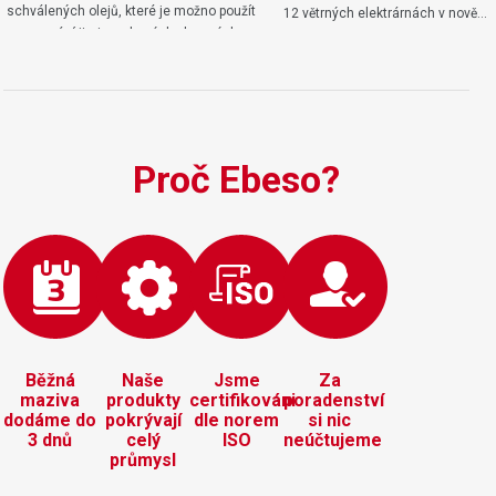
schválených olejů, které je možno použít
12 větrných elektrárnách v nově…
pro mazání jimi vyrobených plynových
motorů…
Proč Ebeso?
Běžná
Naše
Jsme
Za
maziva
produkty
certifikováni
poradenství
dodáme do
pokrývají
dle norem
si nic
3 dnů
celý
ISO
neúčtujeme
průmysl