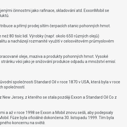
jenými činnostmi jako rafinace, skladování atd. ExxonMobil se
uktů.
stribuce a přímý prodej sítím čerpacích stanic pohonných hmot.
ež 80 tisíc lidí. Výrobky (např. okolo 650 různých olejů)
valitu a nacházejí rozmanité využití v celosvětovém průmyslovém
i zpracované oleje, maziva a produkty pohonných hmot. Vysoké
u stránku věci jako je snižování produkce odpadu a množství emisí.
původní společnosti Standard Oil v roce 1870 v USA, která byla v roce
ch společností.
 z New Jersey, z kterého se stala později Exxon a Standard Oil Co z
ami a až v roce 1998 se Exxon a Mobil znovu sešli, aby podepsaly
Mobil. Fůze byla oficiálně dokončena 30. listopadu 1999. Tím byla
opného koncernu na světě.