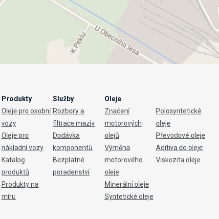
Produkty
Služby
Oleje
Oleje pro osobní
Rozbory a
Značení
Polosyntetické
vozy
filtrace maziv
motorových
oleje
Oleje pro
Dodávka
olejů
Převodové oleje
nákladní vozy
komponentů
Výměna
Aditiva do oleje
Katalog
Bezplatné
motorového
Viskozita oleje
produktů
poradenství
oleje
Produkty na
Minerální oleje
míru
Syntetické oleje