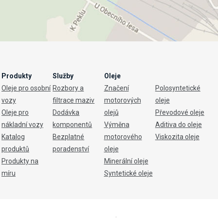
Produkty
Služby
Oleje
Oleje pro osobní
Rozbory a
Značení
Polosyntetické
vozy
filtrace maziv
motorových
oleje
Oleje pro
Dodávka
olejů
Převodové oleje
nákladní vozy
komponentů
Výměna
Aditiva do oleje
Katalog
Bezplatné
motorového
Viskozita oleje
produktů
poradenství
oleje
Produkty na
Minerální oleje
míru
Syntetické oleje