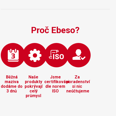
motorů…
Proč Ebeso?
Běžná
Naše
Jsme
Za
maziva
produkty
certifikováni
poradenství
dodáme do
pokrývají
dle norem
si nic
3 dnů
celý
ISO
neúčtujeme
průmysl