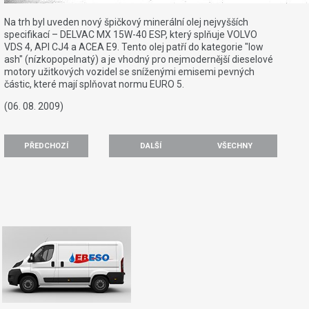
Na trh byl uveden nový špičkový minerální olej nejvyšších
specifikací – DELVAC MX 15W-40 ESP, který splňuje VOLVO
VDS 4, API CJ4 a ACEA E9. Tento olej patří do kategorie "low
ash" (nízkopopelnatý) a je vhodný pro nejmodernější dieselové
motory užitkových vozidel se sníženými emisemi pevných
částic, které mají splňovat normu EURO 5.
(06. 08. 2009)
PŘEDCHOZÍ
DALŠÍ
VŠECHNY