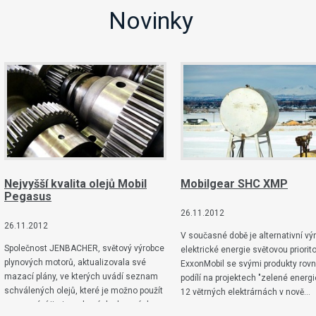
Novinky
Nejvyšší kvalita olejů Mobil
Mobilgear SHC XMP
Pegasus
26.11.2012
26.11.2012
V současné době je alternativní vý
Společnost JENBACHER, světový výrobce
elektrické energie světovou priorit
plynových motorů, aktualizovala své
ExxonMobil se svými produkty rov
mazací plány, ve kterých uvádí seznam
podílí na projektech "zelené energi
schválených olejů, které je možno použít
12 větrných elektrárnách v nově…
pro mazání jimi vyrobených plynových