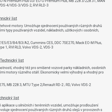
 EO-N Premium Plus 03/ EO-O Premium Plus, MB 228.3/228.31, MAN
o VDS-4/VDS-3/VDS-2, RVI RLD-3
hnický list
zážehové motory. Umožňuje sjednocení používaných různých druhů
mi typy používaných vozidel, nákladních, užitkových i osobních,
7/E5/E3/B4/B3/A2, Cummins CES, DDC 7SE270, Mack EO-M Plus,
e 1, RVI RLD, Volvo VDS-2, VDS-3
/
Technický list
lastností, vhodný též pro smíšené vozové parky nákladních, osobních
vými motory různého stáří. Ekonomicky velmi výhodný a vhodný pro
5, MB 228.3, MTU Type 2,Renault RD-2 ; RD, Volvo VDS-2
chnický list
 aplikace u silničních i terénních vozidel, umožňuje prodloužení
Dovoluje sjednocení používaných různých druhů olejů v provozech s