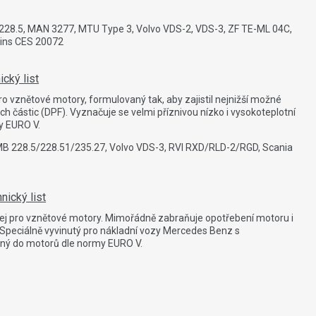
 228.5, MAN 3277, MTU Type 3, Volvo VDS-2, VDS-3, ZF TE-ML 04C,
mmins CES 20072
ický list
o vznětové motory, formulovaný tak, aby zajistil nejnižší možné
ch částic (DPF). Vyznačuje se velmi příznivou nízko i vysokoteplotní
y EURO V.
 228.5/228.51/235.27, Volvo VDS-3, RVI RXD/RLD-2/RGD, Scania
nický list
lej pro vznětové motory. Mimořádně zabraňuje opotřebení motoru i
. Speciálně vyvinutý pro nákladní vozy Mercedes Benz s
ný do motorů dle normy EURO V.