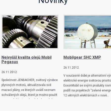
Nejvyšší kvalita olejů Mobil
Mobilgear SHC XMP
Pegasus
26.11.2012
26.11.2012
V současné době je alternativní vý
Společnost JENBACHER, světový výrobce
elektrické energie světovou priorit
plynových motorů, aktualizovala své
ExxonMobil se svými produkty rov
mazací plány, ve kterých uvádí seznam
podílí na projektech "zelené energi
schválených olejů, které je možno použít
12 větrných elektrárnách v nově…
pro mazání jimi vyrobených plynových
motorů…