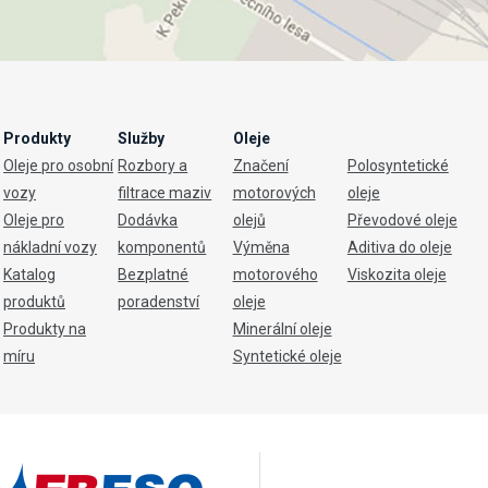
Produkty
Služby
Oleje
Oleje pro osobní
Rozbory a
Značení
Polosyntetické
vozy
filtrace maziv
motorových
oleje
Oleje pro
Dodávka
olejů
Převodové oleje
nákladní vozy
komponentů
Výměna
Aditiva do oleje
Katalog
Bezplatné
motorového
Viskozita oleje
produktů
poradenství
oleje
Produkty na
Minerální oleje
míru
Syntetické oleje