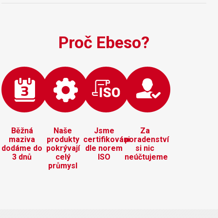
Proč Ebeso?
Běžná
Naše
Jsme
Za
maziva
produkty
certifikováni
poradenství
dodáme do
pokrývají
dle norem
si nic
3 dnů
celý
ISO
neúčtujeme
průmysl