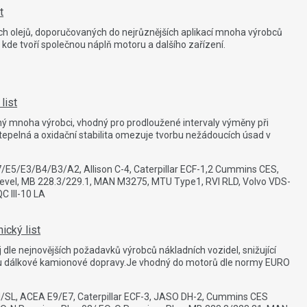
t
 olejů, doporučovaných do nejrůznějších aplikací mnoha výrobců
kde tvoří společnou náplň motoru a dalšího zařízení.
list
ný mnoha výrobci, vhodný pro prodloužené intervaly výměny při
epelná a oxidační stabilita omezuje tvorbu nežádoucích úsad v
E5/E3/B4/B3/A2, Allison C-4, Caterpillar ECF-1,2 Cummins CES,
evel, MB 228.3/229.1, MAN M3275, MTU Type1, RVI RLD, Volvo VDS-
C III-10 LA
ický list
dle nejnovějších požadavků výrobců nákladních vozidel, snižující
u dálkové kamionové dopravy.Je vhodný do motorů dle normy EURO
/SL, ACEA E9/E7, Caterpillar ECF-3, JASO DH-2, Cummins CES