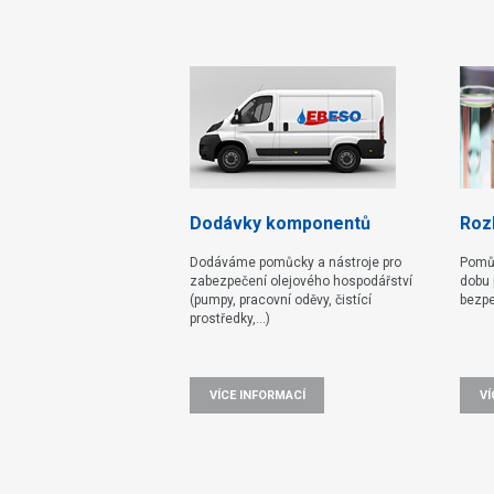
Dodávky komponentů
Rozb
Dodáváme pomůcky a nástroje pro
Pomů
zabezpečení olejového hospodářství
dobu 
(pumpy, pracovní oděvy, čistící
bezpe
prostředky,...)
VÍCE INFORMACÍ
VÍ