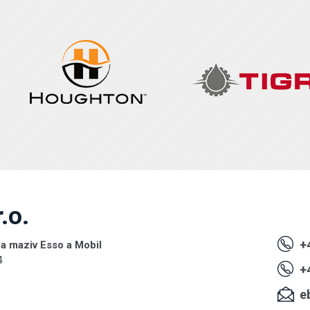
.o.
+4
 a maziv Esso a Mobil
4
+4
eb