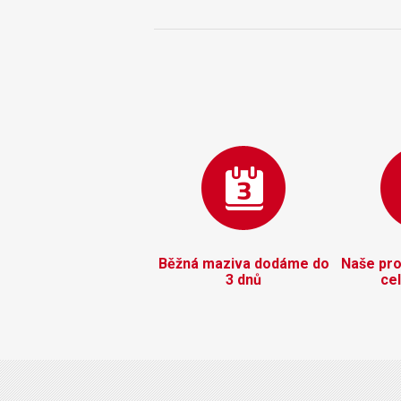
motorů…
Běžná maziva dodáme do
Naše pro
3 dnů
ce