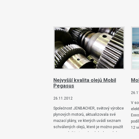
Nejvyšší kvalita olejů Mobil
Mo
Pegasus
26.1
26.11.2012
V so
Společnost JENBACHER, světový výrobce
elek
plynových motorů, aktualizovala své
Exxo
mazací plány, ve kterých uvádí seznam
podí
schválených olejů, které je možno použít
12 v
pro mazání jimi vyrobených plynových