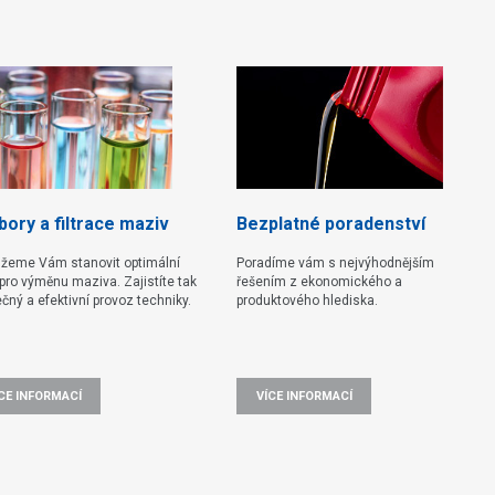
ory a filtrace maziv
Bezplatné poradenství
žeme Vám stanovit optimální
Poradíme vám s nejvýhodnějším
pro výměnu maziva. Zajistíte tak
řešením z ekonomického a
čný a efektivní provoz techniky.
produktového hlediska.
CE INFORMACÍ
VÍCE INFORMACÍ