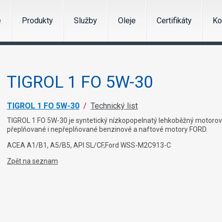
e
Produkty
Služby
Oleje
Certifikáty
Ko
TIGROL 1 FO 5W-30
TIGROL 1 FO 5W-30
/
Technický list
TIGROL 1 FO 5W-30 je syntetický nízkopopelnatý lehkoběžný motorov
přeplňované i nepřeplňované benzinové a naftové motory FORD.
ACEA A1/B1, A5/B5, API SL/CF,Ford WSS-M2C913-C
Zpět na seznam