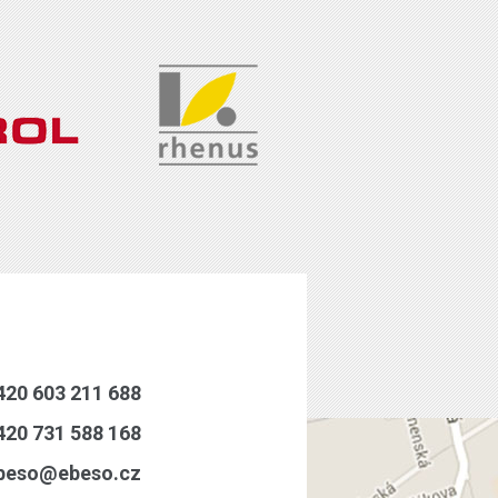
20 603 211 688
20 731 588 168
eso@ebeso.cz