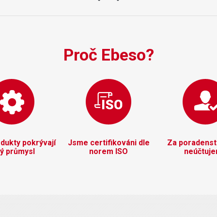
Proč Ebeso?
dukty pokrývají
Jsme certifikováni dle
Za poradenstv
lý průmysl
norem ISO
neúčtuj