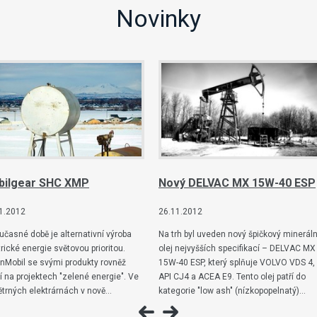
Novinky
bilgear SHC XMP
Nový DELVAC MX 15W-40 ESP
1.2012
26.11.2012
učasné době je alternativní výroba
Na trh byl uveden nový špičkový mineráln
trické energie světovou prioritou.
olej nejvyšších specifikací – DELVAC MX
nMobil se svými produkty rovněž
15W-40 ESP, který splňuje VOLVO VDS 4,
lí na projektech "zelené energie". Ve
API CJ4 a ACEA E9. Tento olej patří do
ětrných elektrárnách v nově…
kategorie "low ash" (nízkopopelnatý)…