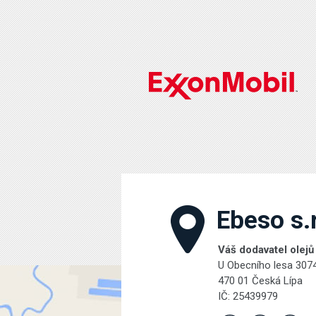
Ebeso s.r
Váš dodavatel olejů
U Obecního lesa 307
470 01 Česká Lípa
IČ: 25439979