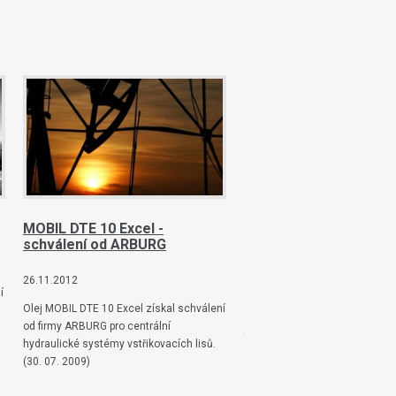
MOBIL DTE 10 Excel -
ISO 9001:2001 a 14001
schválení od ARBURG
26.11.2012
26.11.2012
í
1.12.2008 byla společnost EBES
Olej MOBIL DTE 10 Excel získal schválení
certifikována systémem mana
od firmy ARBURG pro centrální
jakosti dle normy ČSN EN ISO 
hydraulické systémy vstřikovacích lisů.
a systémem environmentálníh
(30. 07. 2009)
managementu ČSN EN ISO 140